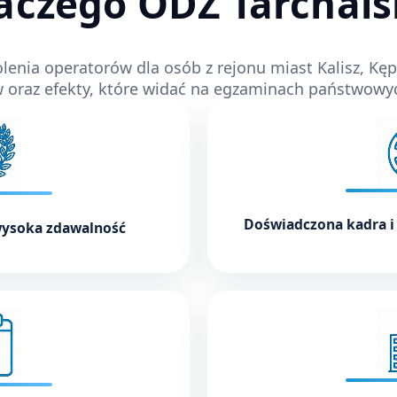
aczego ODZ Tarchals
lenia operatorów dla osób z rejonu miast Kalisz, Kę
w oraz efekty, które widać na egzaminach państwowyc
Doświadczona kadra i
 wysoka zdawalność