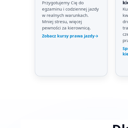
ki
Przygotujemy Cię do
egzaminu i codziennej jazdy
Ku
w realnych warunkach.
kw
Mniej stresu, więcej
dr
pewności za kierownicą.
tr
cz
Zobacz kursy prawa jazdy
→
pr
Sp
ki