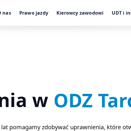
O nas
Prawo jazdy
Kierowcy zawodowi
UDT i i
enia w
ODZ Tar
 lat pomagamy zdobywać uprawnienia, które otw