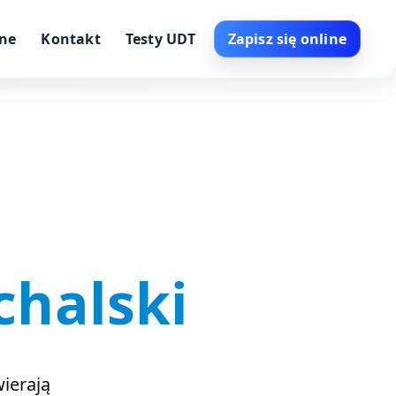
nne
Kontakt
Testy UDT
Zapisz się online
chalski
ierają