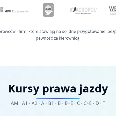
erowców i firm, które stawiają na solidne przygotowanie, bez
pewność za kierownicą.
Kursy prawa jazdy
AM · A1 · A2 · A · B1 · B · B+E · C · C+E · D · T