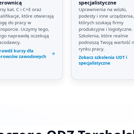
erownicą
specjalistyczne
rsy kat. C i C+E oraz
Uprawnienia na wózki,
alifikacje, które otwierają
podesty i inne urządzenia,
ogę do pracy w
których szukają firmy
ansporcie. Uczymy tego,
produkcyjne i logistyczne.
ego naprawdę oczekują
Szkolenia, które realnie
acodawcy.
podnoszą Twoją wartość 
rynku pracy.
rawdź kursy dla
→
erowców zawodowych
Zobacz szkolenia UDT i
specjalistyczne