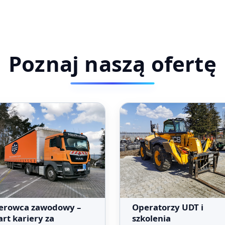
Poznaj naszą ofertę
erowca zawodowy –
Operatorzy UDT i
art kariery za
szkolenia